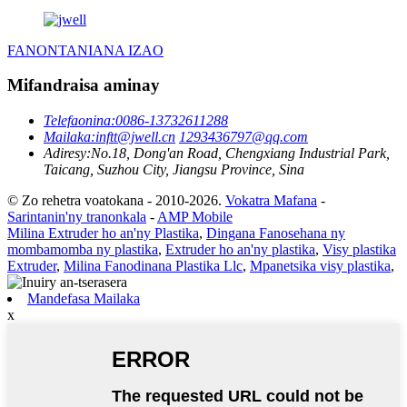
FANONTANIANA IZAO
Mifandraisa aminay
Telefaonina:
0086-13732611288
Mailaka:
inftt@jwell.cn
1293436797@qq.com
Adiresy:
No.18, Dong'an Road, Chengxiang Industrial Park,
Taicang, Suzhou City, Jiangsu Province, Sina
© Zo rehetra voatokana - 2010-2026.
Vokatra Mafana
-
Sarintanin'ny tranonkala
-
AMP Mobile
Milina Extruder ho an'ny Plastika
,
Dingana Fanosehana ny
mombamomba ny plastika
,
Extruder ho an'ny plastika
,
Visy plastika
Extruder
,
Milina Fanodinana Plastika Llc
,
Mpanetsika visy plastika
,
Mandefasa Mailaka
x