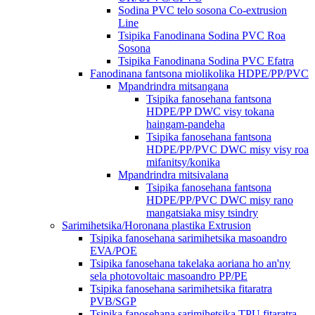
Sodina PVC telo sosona Co-extrusion
Line
Tsipika Fanodinana Sodina PVC Roa
Sosona
Tsipika Fanodinana Sodina PVC Efatra
Fanodinana fantsona miolikolika HDPE/PP/PVC
Mpandrindra mitsangana
Tsipika fanosehana fantsona
HDPE/PP DWC visy tokana
haingam-pandeha
Tsipika fanosehana fantsona
HDPE/PP/PVC DWC misy visy roa
mifanitsy/konika
Mpandrindra mitsivalana
Tsipika fanosehana fantsona
HDPE/PP/PVC DWC misy rano
mangatsiaka misy tsindry
Sarimihetsika/Horonana plastika Extrusion
Tsipika fanosehana sarimihetsika masoandro
EVA/POE
Tsipika fanosehana takelaka aoriana ho an'ny
sela photovoltaic masoandro PP/PE
Tsipika fanosehana sarimihetsika fitaratra
PVB/SGP
Tsipika fanosehana sarimihetsika TPU fitaratra