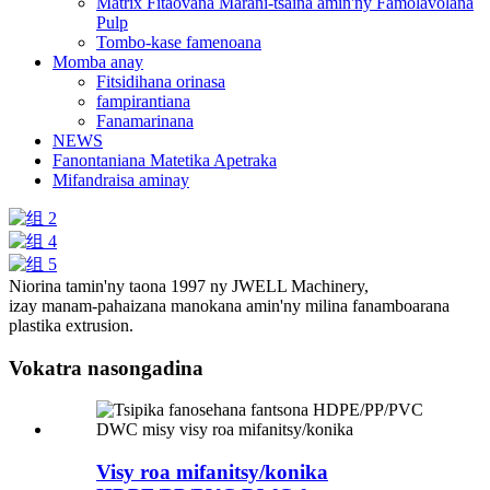
Matrix Fitaovana Marani-tsaina amin'ny Famolavolana
Pulp
Tombo-kase famenoana
Momba anay
Fitsidihana orinasa
fampirantiana
Fanamarinana
NEWS
Fanontaniana Matetika Apetraka
Mifandraisa aminay
Niorina tamin'ny taona 1997 ny JWELL Machinery,
izay manam-pahaizana manokana amin'ny milina fanamboarana
plastika extrusion.
Vokatra nasongadina
Visy roa mifanitsy/konika