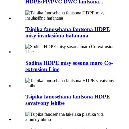
HDPE/PP/PVC DWC fantsona...
Tsipika fanosehana fantsona HDPE
misy insulasiôna hafanana
Sodina HDPE misy sosona maro Co-
extrusion Line
Tsipika fanosehana fantsona HDPE
savaivony lehibe