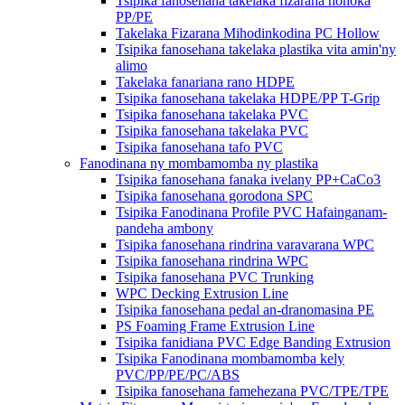
Tsipika fanosehana takelaka fizarana hohoka
PP/PE
Takelaka Fizarana Mihodinkodina PC Hollow
Tsipika fanosehana takelaka plastika vita amin'ny
alimo
Takelaka fanariana rano HDPE
Tsipika fanosehana takelaka HDPE/PP T-Grip
Tsipika fanosehana takelaka PVC
Tsipika fanosehana takelaka PVC
Tsipika fanosehana tafo PVC
Fanodinana ny mombamomba ny plastika
Tsipika fanosehana fanaka ivelany PP+CaCo3
Tsipika fanosehana gorodona SPC
Tsipika Fanodinana Profile PVC Hafainganam-
pandeha ambony
Tsipika fanosehana rindrina varavarana WPC
Tsipika fanosehana rindrina WPC
Tsipika fanosehana PVC Trunking
WPC Decking Extrusion Line
Tsipika fanosehana pedal an-dranomasina PE
PS Foaming Frame Extrusion Line
Tsipika fanidiana PVC Edge Banding Extrusion
Tsipika Fanodinana mombamomba kely
PVC/PP/PE/PC/ABS
Tsipika fanosehana famehezana PVC/TPE/TPE