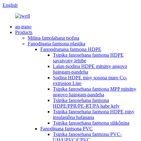
English
an-trano
Products
Milina famolahana tsofina
Fanodinana fantsona plastika
Fanondranana fantsona HDPE
Tsipika fanosehana fantsona HDPE
savaivony lehibe
Lalan-tsodina HDPE mitsitsy angovo
haingam-pandeha
Sodina HDPE misy sosona maro Co-
extrusion Line
Tsipika fanosehana fantsona MPP mitsitsy
angovo haingam-pandeha
Tsipika fanosehana fantsona
HDPE/PPR/PE-RT/PA habe kely
Tsipika fanosehana fantsona HDPE misy
insulasiôna hafanana
Tsipika fanosehana fantsona silikônina
Fanodinana fantsona PVC
Tsipika fanosehana fantsona PVC-
UH/UPVC/CPVC