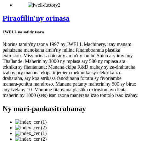
Piraofilin'ny orinasa
JWELL no safidy tsara
Niorina tamin'ny taona 1997 ny JWELL Machinery, izay manam-
pahaizana manokana amin'ny milina fanamboarana plastika
extrusion. Misy orinasa fito any amin'ny tanibe Shina ary iray any
Thaïlande. Maherin'ny 3000 ny mpiasa ary 580 ny mpiasa ara-
teknika sy fitantanana; Manana ekipa R&D mahay sy za-draharaha
izahay ary manana ekipa injeniera mekanika sy elektrika za-
draharaha, ary koa atrikasa fanodinana fototra sy fivoriambe
manara-penitra mandroso. Manana patanty maherin'ny 500 sy birao
any ivelany 10. Manome fitaovana plastika extrusion avo lenta
maherin'ny 1000 (sets) isan-taona manerana izao tontolo izao izahay.
Ny mari-pankasitrahanay