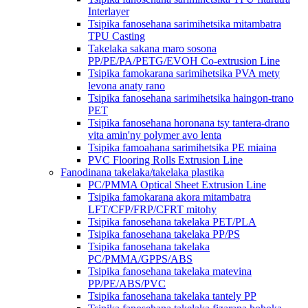
Interlayer
Tsipika fanosehana sarimihetsika mitambatra
TPU Casting
Takelaka sakana maro sosona
PP/PE/PA/PETG/EVOH Co-extrusion Line
Tsipika famokarana sarimihetsika PVA mety
levona anaty rano
Tsipika fanosehana sarimihetsika haingon-trano
PET
Tsipika fanosehana horonana tsy tantera-drano
vita amin'ny polymer avo lenta
Tsipika famoahana sarimihetsika PE miaina
PVC Flooring Rolls Extrusion Line
Fanodinana takelaka/takelaka plastika
PC/PMMA Optical Sheet Extrusion Line
Tsipika famokarana akora mitambatra
LFT/CFP/FRP/CFRT mitohy
Tsipika fanosehana takelaka PET/PLA
Tsipika fanosehana takelaka PP/PS
Tsipika fanosehana takelaka
PC/PMMA/GPPS/ABS
Tsipika fanosehana takelaka matevina
PP/PE/ABS/PVC
Tsipika fanosehana takelaka tantely PP