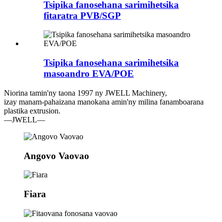
Tsipika fanosehana sarimihetsika
fitaratra PVB/SGP
Tsipika fanosehana sarimihetsika
masoandro EVA/POE
Niorina tamin'ny taona 1997 ny JWELL Machinery,
izay manam-pahaizana manokana amin'ny milina fanamboarana
plastika extrusion.
—JWELL—
Angovo Vaovao
Fiara