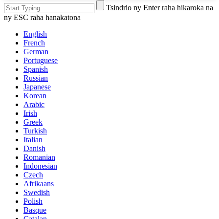
Tsindrio ny Enter raha hikaroka na
ny ESC raha hanakatona
English
French
German
Portuguese
Spanish
Russian
Japanese
Korean
Arabic
Irish
Greek
Turkish
Italian
Danish
Romanian
Indonesian
Czech
Afrikaans
Swedish
Polish
Basque
Catalan